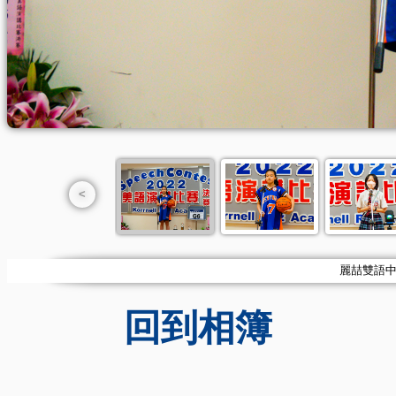
<
麗喆雙語中小學
回到相簿