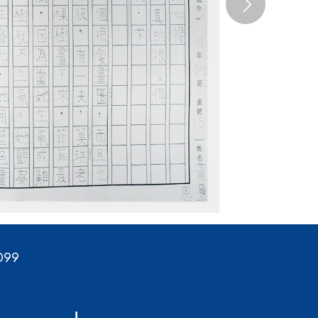
Next
099