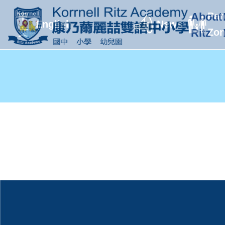
中
About
Par
English
News
文
Ritz
Zo