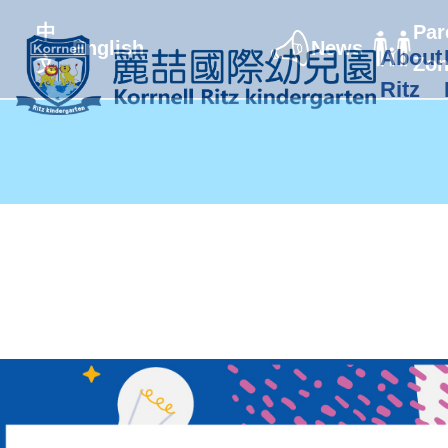
中
Par
English
News
About
文
Zo
Ritz